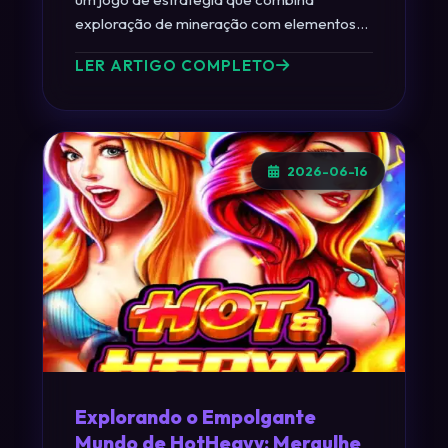
exploração de mineração com elementos
de aventura em um cenário dinâmico.
LER ARTIGO COMPLETO
2026-06-16
Explorando o Empolgante
Mundo de HotHeavy: Mergulhe