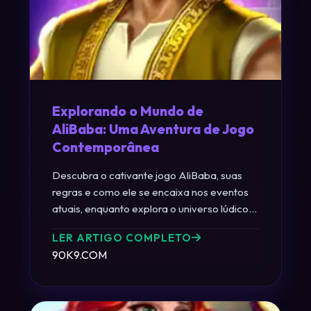
Explorando o Mundo de
AliBaba: Uma Aventura de Jogo
Contemporânea
Descubra o cativante jogo AliBaba, suas
regras e como ele se encaixa nos eventos
atuais, enquanto explora o universo lúdico
de 90K9.COM.
LER ARTIGO COMPLETO
90K9.COM