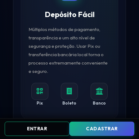
Depósito Fácil
Múltiplos métodos de pagamento,
transparência e um alto nível de
segurança e proteção. Usar Pix ou
transferência bancária local torna o
processo extremamente conveniente
e seguro.
Pix
Boleto
Banco
ENTRAR
CADASTRAR