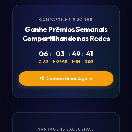
COMPARTILHE E GANHE
Ganhe Prêmios Semanais
Compartilhando nas Redes
06
:
03
:
49
:
38
DIAS
HORAS
MIN
SEG
Compartilhar Agora
VANTAGENS EXCLUSIVAS