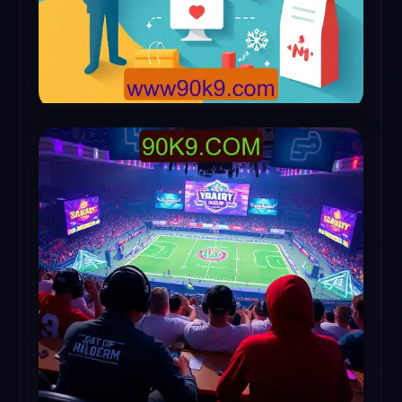
Promoção
Explore o papel crucial da promoção em ajudar
negócios a crescerem, destacando estratégias
eficazes e como plataformas como 90K9.COM
Jogar Agora
podem contribuir para o sucesso empresarial.