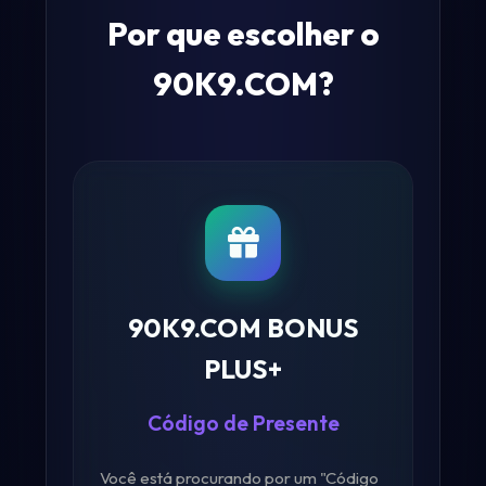
Por que escolher o
90K9.COM?
90K9.COM BONUS
PLUS+
Código de Presente
Você está procurando por um "Código