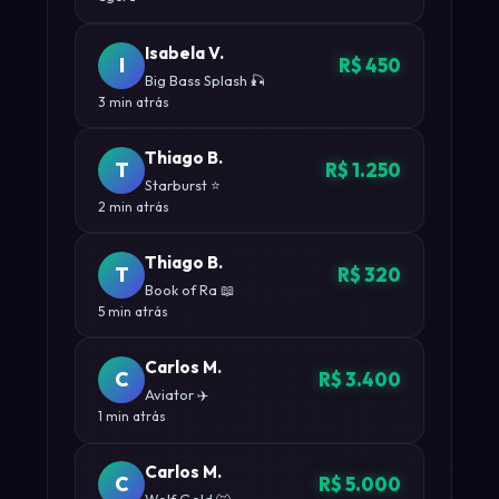
Camila W.
C
R$ 3.400
Gates of Olympus ⚡
agora
Isabela V.
I
R$ 450
Big Bass Splash 🎣
3 min atrás
Thiago B.
T
R$ 1.250
Starburst ⭐
2 min atrás
Thiago B.
T
R$ 320
Book of Ra 📖
5 min atrás
Carlos M.
C
R$ 3.400