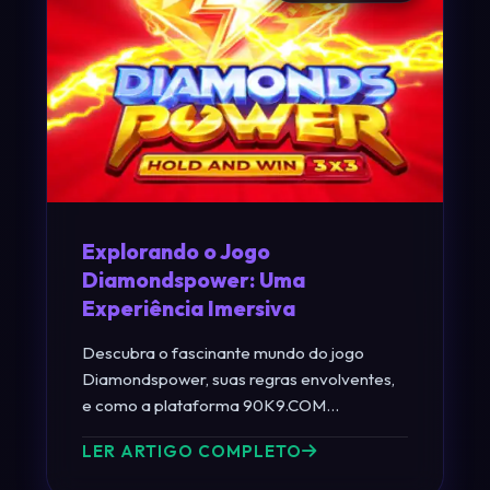
Explorando o Jogo
Diamondspower: Uma
Experiência Imersiva
Descubra o fascinante mundo do jogo
Diamondspower, suas regras envolventes,
e como a plataforma 90K9.COM
transforma a experiência de jogo.
LER ARTIGO COMPLETO