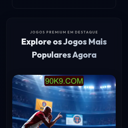
JOGOS PREMIUM EM DESTAQUE
Explore os Jogos Mais
Populares Agora