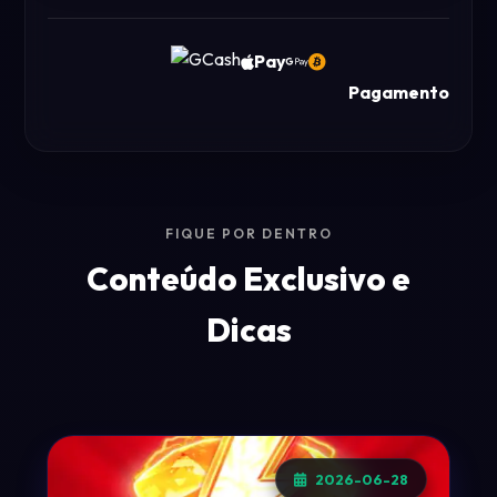
Descubra como 90K9.COM revoluciona o
cenário das promoções no comércio eletrônico,
Pay
oferecendo estratégias inovadoras e
Pagamento
Jogar Agora
personalizadas para consumidores exigentes.
FIQUE POR DENTRO
Conteúdo Exclusivo e
Dicas
2026-06-28