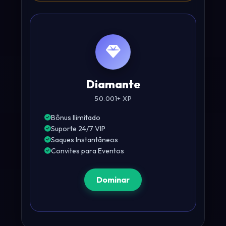
Diamante
50.001+ XP
Bônus Ilimitado
Suporte 24/7 VIP
Saques Instantâneos
Convites para Eventos
Dominar