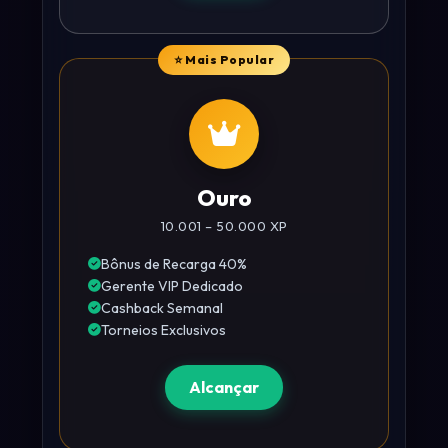
⭐ Mais Popular
Ouro
10.001 – 50.000 XP
Bônus de Recarga 40%
Gerente VIP Dedicado
Cashback Semanal
Torneios Exclusivos
Alcançar