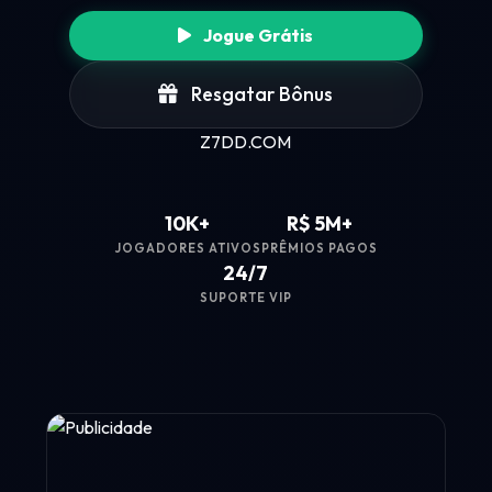
Jogue Grátis
Resgatar Bônus
Z7DD.COM
10K+
R$ 5M+
JOGADORES ATIVOS
PRÊMIOS PAGOS
24/7
SUPORTE VIP