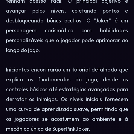
tenham acesso fácil. O principal objetivo é
avançar pelos níveis, coletando pontos e
desbloqueando bônus ocultos. O "Joker" é um
personagem carismático com habilidades
personalizáveis que o jogador pode aprimorar ao
longo do jogo.
Iniciantes encontrarão um tutorial detalhado que
explica os fundamentos do jogo, desde os
controles básicos até estratégias avançadas para
derrotar os inimigos. Os níveis iniciais fornecem
uma curva de aprendizado suave, permitindo que
os jogadores se acostumem ao ambiente e à
mecânica única de SuperPinkJoker.