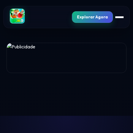
Explorar Agora