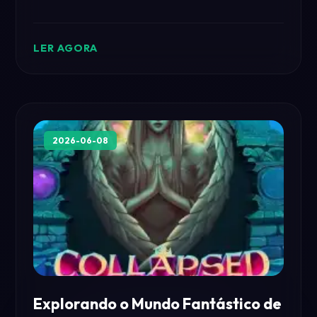
estratégia, arte e emoção.
LER AGORA
2026-06-08
Explorando o Mundo Fantástico de