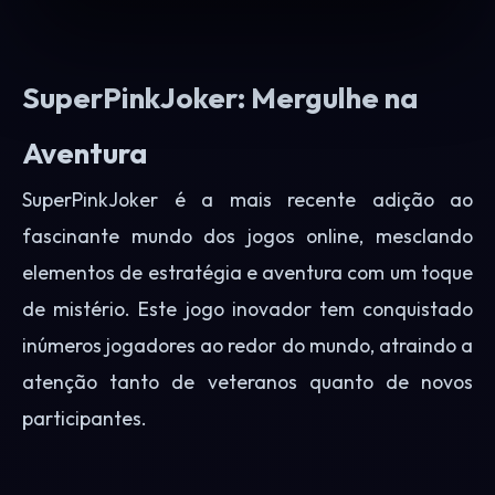
SuperPinkJoker: Mergulhe na
Aventura
SuperPinkJoker é a mais recente adição ao
fascinante mundo dos jogos online, mesclando
elementos de estratégia e aventura com um toque
de mistério. Este jogo inovador tem conquistado
inúmeros jogadores ao redor do mundo, atraindo a
atenção tanto de veteranos quanto de novos
participantes.