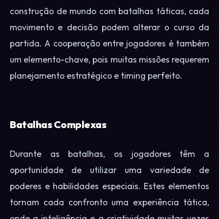
construção de mundo com batalhas táticas, cada
movimento e decisão podem alterar o curso da
partida. A cooperação entre jogadores é também
um elemento-chave, pois muitas missões requerem
planejamento estratégico e timing perfeito.
Batalhas Complexas
Durante as batalhas, os jogadores têm a
oportunidade de utilizar uma variedade de
poderes e habilidades especiais. Estes elementos
tornam cada confronto uma experiência tática,
onde a inteligência e a criatividade muitas vezes