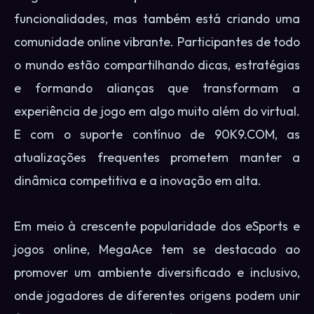
funcionalidades, mas também está criando uma
comunidade online vibrante. Participantes de todo
o mundo estão compartilhando dicas, estratégias
e formando alianças que transformam a
experiência de jogo em algo muito além do virtual.
E com o suporte contínuo de 90K9.COM, as
atualizações frequentes prometem manter a
dinâmica competitiva e a inovação em alta.
Em meio à crescente popularidade dos eSports e
jogos online, MegaAce tem se destacado ao
promover um ambiente diversificado e inclusivo,
onde jogadores de diferentes origens podem unir