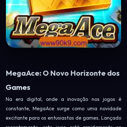
MegaAce: O Novo Horizonte dos
Games
Na era digital, onde a inovação nos jogos é
constante, MegaAce surge como uma novidade
excitante para os entusiastas de games. Lançado