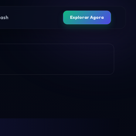
lash
Explorar Agora