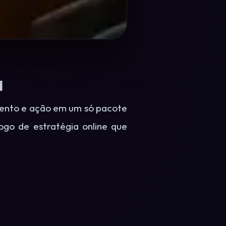
l
mento e ação em um só pacote
ogo de estratégia online que