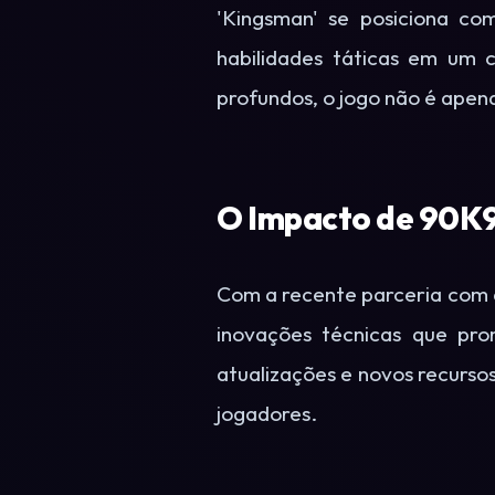
'Kingsman' se posiciona co
habilidades táticas em um 
profundos, o jogo não é ape
O Impacto de 90K
Com a recente parceria com 
inovações técnicas que pro
atualizações e novos recurso
jogadores.