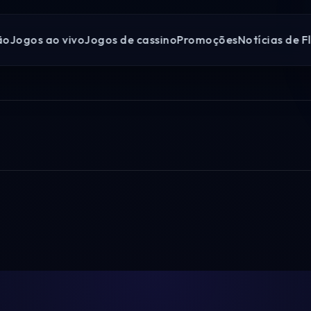
ão
Jogos ao vivo
Jogos de cassino
Promoções
Notícias de F