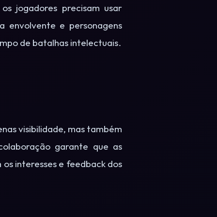
 os jogadores precisam usar
va envolvente e personagens
po de batalhas intelectuais.
nas visibilidade, mas também
 colaboração garante que as
 os interesses e feedback dos