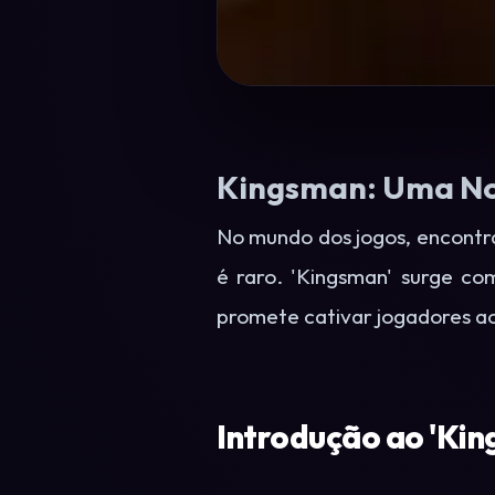
Kingsman: Uma Nov
No mundo dos jogos, encontr
é raro. 'Kingsman' surge co
promete cativar jogadores a
Introdução ao 'Kin