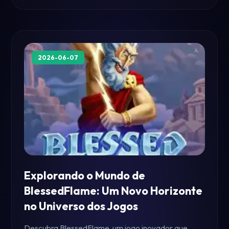
2026-06-07
Explorando o Mundo de
BlessedFlame: Um Novo Horizonte
no Universo dos Jogos
Descubra BlessedFlame, um jogo inovador que