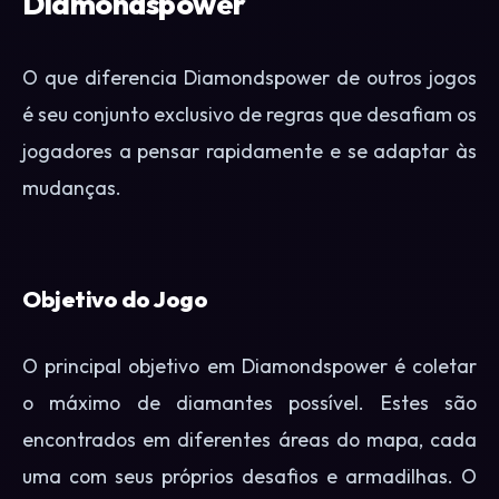
Diamondspower
O que diferencia Diamondspower de outros jogos
é seu conjunto exclusivo de regras que desafiam os
jogadores a pensar rapidamente e se adaptar às
mudanças.
Objetivo do Jogo
O principal objetivo em Diamondspower é coletar
o máximo de diamantes possível. Estes são
encontrados em diferentes áreas do mapa, cada
uma com seus próprios desafios e armadilhas. O