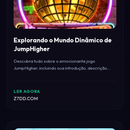
90K9.COM
Explorando o Mundo Dinâmico de
JumpHigher
Descubra tudo sobre o emocionante jogo
JumpHigher, incluindo sua introdução, descrição
detalhada e regras envolventes.
LER AGORA
Z7DD.COM