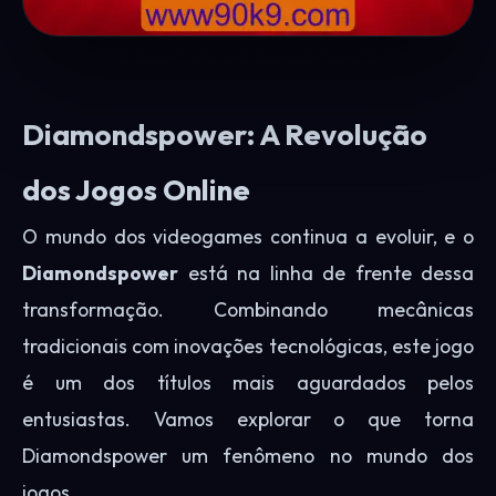
Diamondspower: A Revolução
dos Jogos Online
O mundo dos videogames continua a evoluir, e o
Diamondspower
está na linha de frente dessa
transformação. Combinando mecânicas
tradicionais com inovações tecnológicas, este jogo
é um dos títulos mais aguardados pelos
entusiastas. Vamos explorar o que torna
Diamondspower um fenômeno no mundo dos
jogos.