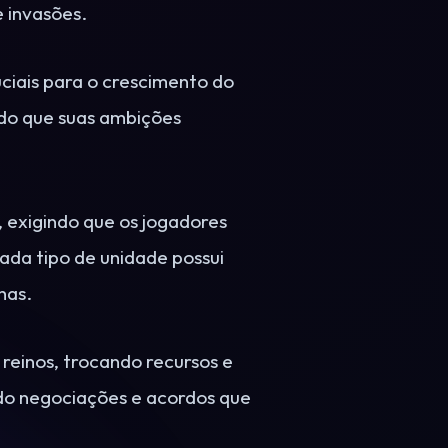
e invasões.
ciais para o crescimento do
ndo que suas ambições
, exigindo que os jogadores
ada tipo de unidade possui
has.
reinos, trocando recursos e
do negociações e acordos que