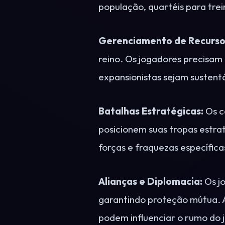
população, quartéis para trei
Gerenciamento de Recurso
reino. Os jogadores precisam
expansionistas sejam sustentá
Batalhas Estratégicas:
Os c
posicionem suas tropas estra
forças e fraquezas específica
Alianças e Diplomacia:
Os jo
garantindo proteção mútua. 
podem influenciar o rumo do 