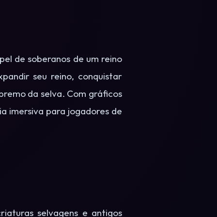
apel de soberanos de um reino
pandir seu reino, conquistar
supremo da selva. Com gráficos
ia imersiva para jogadores de
riaturas selvagens e antigos