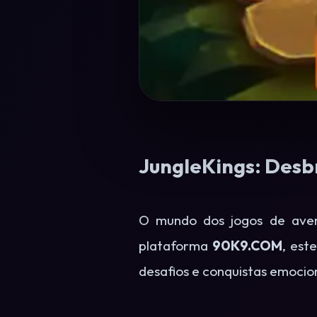
JungleKings: Desb
O mundo dos jogos de aven
plataforma
90K9.COM
, est
desafios e conquistas emocio