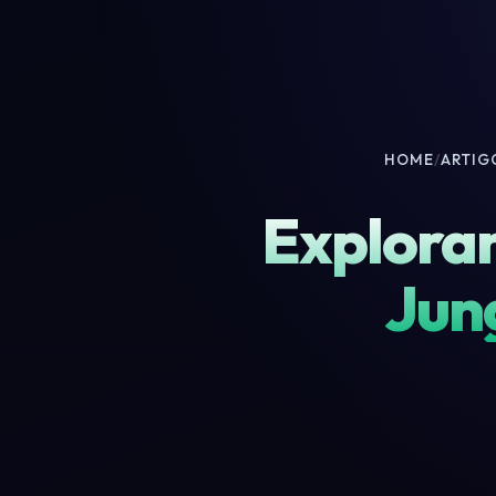
HOME
/
ARTIG
Exploran
Jun