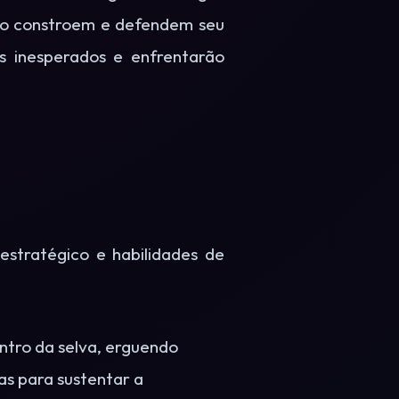
nto constroem e defendem seu
os inesperados e enfrentarão
estratégico e habilidades de
ntro da selva, erguendo
das para sustentar a