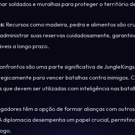
nar soldados e muralhas para proteger o território d
s:
Recursos como madeira, pedra e alimentos são cru
 administrar suas reservas cuidadosamente, garanti
veis a longo prazo.
onfrontos são uma parte significativa de JungleKings
tegicamente para vencer batalhas contra inimigos. C
s que devem ser utilizadas com inteligência nas batal
gadores têm a opção de formar alianças com outros 
A diplomacia desempenha um papel crucial, permitin
jogo.