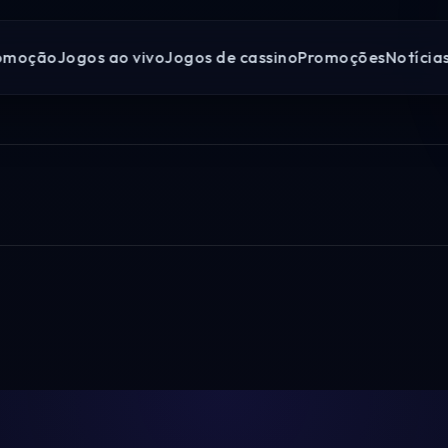
omoção
Jogos ao vivo
Jogos de cassino
Promoções
Notícia